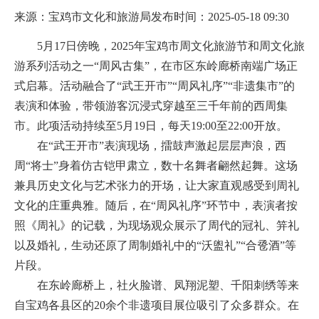
来源：宝鸡市文化和旅游局
发布时间：2025-05-18 09:30
5月17日傍晚，2025年宝鸡市周文化旅游节和周文化旅
游系列活动之一“周风古集”，在市区东岭廊桥南端广场正
式启幕。活动融合了“武王开市”“周风礼序”“非遗集市”的
表演和体验，带领游客沉浸式穿越至三千年前的西周集
市。此项活动持续至5月19日，每天19:00至22:00开放。
在“武王开市”表演现场，擂鼓声激起层层声浪，西
周“将士”身着仿古铠甲肃立，数十名舞者翩然起舞。这场
兼具历史文化与艺术张力的开场，让大家直观感受到周礼
文化的庄重典雅。随后，在“周风礼序”环节中，表演者按
照《周礼》的记载，为现场观众展示了周代的冠礼、笄礼
以及婚礼，生动还原了周制婚礼中的“沃盥礼”“合卺酒”等
片段。
在东岭廊桥上，社火脸谱、凤翔泥塑、千阳刺绣等来
自宝鸡各县区的20余个非遗项目展位吸引了众多群众。在