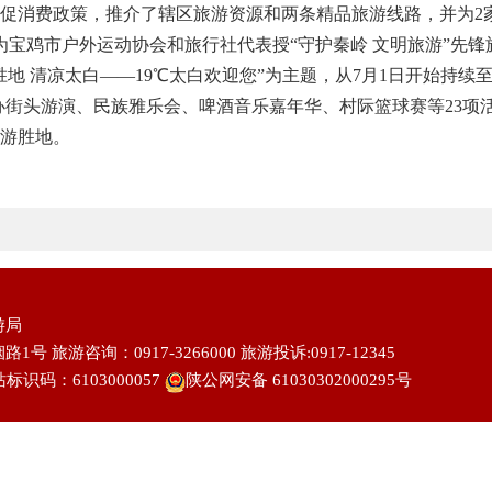
消费政策，推介了辖区旅游资源和两条精品旅游线路，并为2家
为宝鸡市户外运动协会和旅行社代表授“守护秦岭 文明旅游”先锋
清凉太白——19℃太白欢迎您”为主题，从7月1日开始持续至8
举办街头游演、民族雅乐会、啤酒音乐嘉年华、村际篮球赛等23项
游胜地。
游局
 旅游咨询：0917-3266000 旅游投诉:0917-12345
标识码：6103000057
陕公网安备 61030302000295号